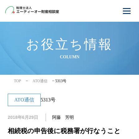
お役立ち情報
COLUMN
TOP
−
ATO通信
−
5313号
ATO通信
5313号
2018年6月29日
阿藤 芳明
相続税の申告後に税務署が行なうこと