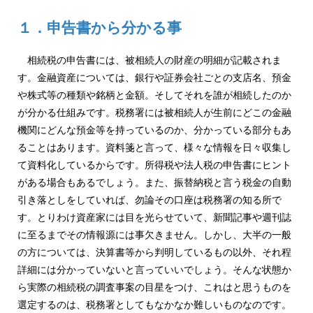
１．申告書から分かる事
相続税の申告書には、被相続人の財産の明細が記載されま
す。金融資産については、銀行や証券会社ごとの支店名、預金
や株式等の種類や銘柄と金額。そしてそれを誰が相続したのか
が分かる仕組みです。税務署には被相続人が生前にどこの金融
機関にどんな預金等を持っているのか、分かっている部分もあ
ることはあります。資料箋と言って、様々な情報を日々収集し
て資料化しているからです。所得税や法人税の申告書にヒント
がある場合もあるでしょう。また、振替納税と言う税金の自動
引き落としをしていれば、勿論その口座は税務署の知る所で
す。とりわけ資産家には目を光らせていて、新聞記事や週刊誌
に至るまでその情報源には事欠きません。しかし、大半の一般
の方については、決算書等から判明しているもの以外、それ程
詳細には分かっていないと言っていいでしょう。そんな状態か
ら実際の相続税の調査事案の目星をつけ、これはと思うものを
選定するのは、税務署としてもなかなか難しいものなのです。