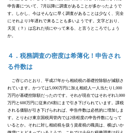
申告書について、7月以降に調査があることが多かったようで
す。しかし、今はそんなに早く調査があることは少なく、完全
にそれより1年遅れで来ることも多いようです。文字どおり、
天災（？）は忘れた頃にやって来る、と言うところでしょう
か。
４．税務調査の密度は希薄化！申告され
る件数は
ご存じのとおり、平成27年から相続税の基礎控除額が減額さ
れています。かつては5,000万円に加え相続人一人当たり1,000
万円が基礎控除額だったのです。それが現在ではそれぞれ3,000
万円と600万円に従来の6割にまで引き下げられています。課税
される価額が引き下げられれば、申告件数は必然的に増加しま
す。とりわけ東京国税局管内では2倍程度の申告件数になって
いるとか。それに対し相続税を扱う資産税の職員は、横ばいか
微増にとどまっているようで、これでは十分な税務調査は行え