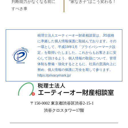
判断能力がなくなる前に
“家なき子”はこう変わる！
ナ
投
の
すべき事
ビ
稿
投
ゲ
稿
ー
税理士法人エーティーオー財産相談室は、JIS規格
シ
に準拠した個人情報保護に取組んでおります。その
ョ
一環として、平成19年1月「プライバシーマーク設
定」を取得いたしました。これからもお客さまに安
ン
心して頂けるよう、個人情報の取扱について、管理
体制を整備・強化するとともに、社員の意識向上に
努め、個人情報の保護に万全を期して参ります。
https://privacymark.jp/
〒150-0002
東京都渋谷区渋谷2-15-1
渋谷クロスタワー17階