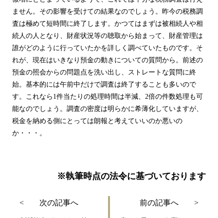
ません。その影響を受けての結果なのでしょう。昨今の税務調
査は極めて短時間に終了します。かつてはまずは被相続人や相
続人の人となり、財産状況等の聴取から始まって、財産管理は
誰がどのように行っていたかを詳しく調べていたものです。そ
れが、現在はいきなり預金の動きについての質問から。前述の
預金の照会からの問題点を洗い出し、ストレートな質問に終
始。基本的には午前中だけで調査は終了することも多いので
す。これなら1件当たりの処理時間は半減、2倍の件数処理も可
能なのでしょう。調査の密度は明らかに希薄化していますが、
税金を納める側にとっては朗報と考えていいのか悪いの
か・・・。
※執筆時点の法令に基づいております
投
次
過
< 次の記事へ
前の記事へ >
稿
の
去