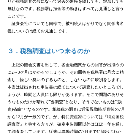
りが税務調査の段になって過去の通帳を隠しても、焼却しても
無駄なのです。税務署は預金等の動きはすべてお見通しと言う
ことです。
証券会社についても同様で、被相続人ばかりでなく関係者名
義については総てお見通しです。
３．税務調査はいつ来るのか
上記の照会文書を出して、各金融機関からの回答が出揃うの
に2～3ケ月はかかるでしょうか。その回答を税務署は丹念に精
査し、怪しい臭いのするものと、しないものに峻別をします。
本当は提出された申告書の総てについて調査したいところでし
ょうが、時間と人員にも限りがあります。そこで問題のありそ
うなものだけが晴れて”要調査”となり、そうでないものは”(調
査)省略”となるのです。相続税の調査は通常異動時期直後の7月
から12月が一般的です。が、特に資産家については『特別国税
調査官』と称する方々が、確定申告期間以外はほぼ一年を通し
て調査をしています。従来は異動時期の7月までに提出された