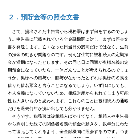
２．預貯金等の照会文書
さて、提出された申告書から税務署はまず何をするのでしょ
う。申告書に記載されている全金融機関に対し、まずは照会文
書を発送します。亡くなった日当日の残高だけではなく、生前
の預金の動きが問題なのです。例えば生前に被相続人の定期預
金が満期になったとします。その同じ日に同額が奥様名義の定
期預金になっていたら、一体どんなことが考えられるのでしょ
うか。奥様への贈与か、贈与がなかったとすれば奥様の名義を
借りた借名預金と言うことになるでしょう。いずれにしても、
本人名義になっていないため、相続財産からもれてしまう可能
性も大きいものと思われます。これらのことは被相続人の通帳
だけを過去何年か洗い出しても分かりません。
そうです。税務署は被相続人ばかりでなく、相続人や申告書
から判明した総ての関係者名義の預金の動きを、数年分にわた
って復元してくれるよう、全金融機関に照会するのです。つま