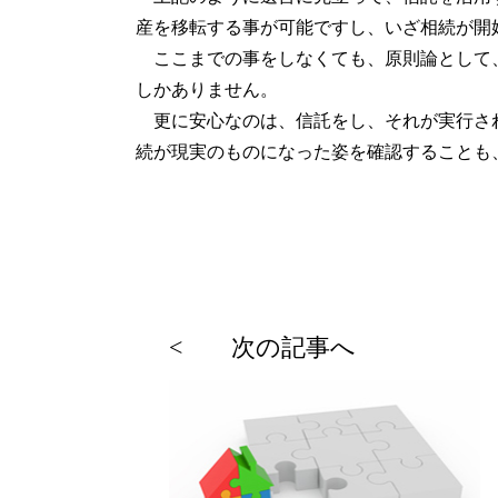
産を移転する事が可能ですし、いざ相続が開
ここまでの事をしなくても、原則論として、
しかありません。
更に安心なのは、信託をし、それが実行され
続が現実のものになった姿を確認することも
投
稿
次
< 次の記事へ
ナ
の
ビ
投
ゲ
稿
ー
シ