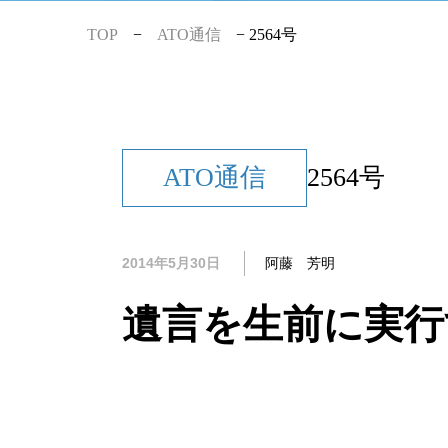
TOP
−
ATO通信
−
2564号
ATO通信
2564号
2014年5月30日
阿藤 芳明
遺言を生前に実行