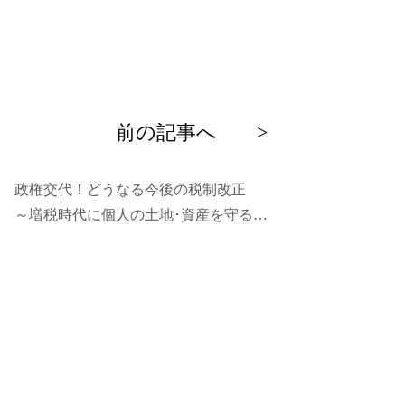
過
前の記事へ >
去
の
政権交代！どうなる今後の税制改正
投
～増税時代に個人の土地･資産を守る手
稿
立てとは？～