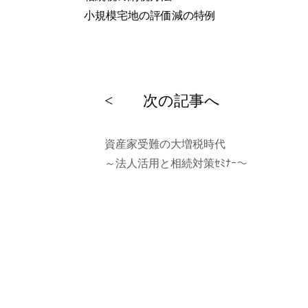
小規模宅地の評価減の特例
投
稿
次
< 次の記事へ
ナ
の
ビ
投
資産家受難の大増税時代
ゲ
稿
～法人活用と相続対策ｾﾐﾅｰ～
ー
シ
ョ
ン