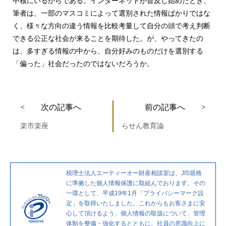
中核にいるからである。インターネットが普及し始めたとき、
筆者は、一部のマスコミによって選別された情報ばかりではな
く、様々な方向の違う情報を比較考量して自分の頭で考え判断
できる公正な社会が来ることを期待した。が、やってきたの
は、多すぎる情報の中から、自分好みのものだけを選別する
「偏った」社会だったのではないだろうか。
投
次
過
< 次の記事へ
前の記事へ >
稿
の
去
楽市楽座
らせん教育論
ナ
投
の
ビ
稿
投
ゲ
稿
税理士法人エーティーオー財産相談室は、JIS規格
ー
に準拠した個人情報保護に取組んでおります。その
シ
一環として、平成19年1月「プライバシーマーク設
定」を取得いたしました。これからもお客さまに安
ョ
心して頂けるよう、個人情報の取扱について、管理
ン
体制を整備・強化するとともに、社員の意識向上に