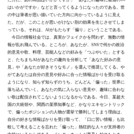
はいかがですか」などと言ってくるようになったのである。世
の中は筆者が思い描いていた方向に向かっているように見え
た。だが、このことが思いがけない別の効果を生じさせてしま
っている。それは、AIがもたらす「偏り」ということである。
今日の情報社会では、真実かフェイクかを問わず、無数の情
報が乱れ飛んでいる。ところが、あなたが、SNSで何かの政治
的意見や歌、料理、芸能人などの好みを「つぶやいた」とする
と、たちまちAIがあなたの趣向を分析して「あなた好みの意
見」や「あなたが好きそうなモノ」を選んで推奨してくる。や
がてあなたは自分の意見や好みに合った情報ばかりを受け取る
ようになり、知らず知らずのうち、どんどん「偏った」世界に
落ち込んでいく。あなたの気に入らない意見や、趣味に合わな
い歌は配信されてこないようになるからである。今日、某超大
国の大統領や、関西の某県知事など、かなりエキセントリック
で、偏ったポジションの人物が選挙で勝利してしまう理由は、
自分の好きな情報ばかりを受け取って、「口に苦い情報」も比
較して考えることを忘れた「偏った」熱狂的な人々が支持者の