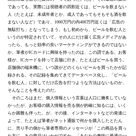
であっても、実際には視聴者の四割近くは、ビールを飲まない
人（たとえば、未成年者とか、成人であってもそもそも酒を飲
まない人など）であり、1000万円の内400万円近くは「広告の
無駄打ち」となってしまう。もし初めから、ビールを飲む人と
いうのが特定されていて、その人にだけ届く広告メディアがあ
ったら、もっと効率の良いマーケティングができるのではない
か。筆者がICカードに興味を持ったのは、この謂である。お客
様が、ICカードを持って店舗に行き、たとえばビールを買う。
店舗側の端末機に、いつ誰がどのくらいビールを買ったかが記
録される。その記録を集めてきてデータベース化し、「ビール
を飲む人」に対してだけ広告を打つような方法はないものか、
そんなことを考えたのだ。
そのころはまだ、個人情報という言葉は人口に膾炙していな
かったが、お客様の購入情報を売る側が的確に知るには、いく
らか困難も伴った。が、その後、インターネットなどの発達に
よって、たとえば筆者がネット通販で何かを購入したとたん
に、売り手の側から筆者専用のメッセージが「この商品を買っ
た方に、あの商品はいかがですか」「あなたの趣味に最適の○○