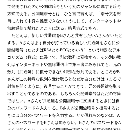
で発明されたのが公開鍵暗号という別のジャンルに属する暗号
方式である。公開鍵暗号とは、ひと言で言えば、「暗号文を封
筒に入れて中身を推定できないようにして、インターネットや
無線通信で離れたところに送る」暗号方式である。
たとえば、新しい共通鍵をBさんと共有したいAさんがいたと
する。Aさんはまず自分が持っている新しい共通鍵をさらに公
開鍵暗号（たとえばRSAとかECCとかいう）という特殊なアル
ゴリズム（数式）に乗じて、別の数列に変換する。その別の数
列はインターネットや無線通信上で第三者にみられても、元の
数列（共通鍵）に復号できない特殊な数列である。ところがB
さんがこの特殊な数列を受け取るとなぜか自分だけは（まるで
封筒を開くように）復号することができて、元の共通鍵を取り
出すことができるのである。もちろん公開鍵暗号はただの封筒
ではない。Aさんが共通鍵を公開鍵暗号に変換するときには自
分のパスワードを入力する。Bさんが公開鍵暗号を復号すると
きには自分のパスワードを入力する。だが優れものなのは、A
さんのパスワードをBさんは知らない。BさんのパスワードをA
さんは知らない。つまり公開鍵暗号方式とは「封筒の開け方は