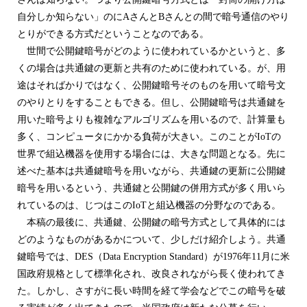
自分しか知らない」のにAさんとBさんとの間で暗号通信のやり
とりができる方式だということなのである。
世間で公開鍵暗号がどのように使われているかというと、多
くの場合は共通鍵の更新と共有のために使われている。が、用
途はそればかりではなく、公開鍵暗号そのものを用いて暗号文
のやりとりをすることもできる。但し、公開鍵暗号は共通鍵を
用いた暗号よりも複雑なアルゴリズムを用いるので、計算量も
多く、コンピュータにかかる負荷が大きい。このことがIoTの
世界で組込機器を使用する場合には、大きな問題となる。先に
述べた基本は共通鍵暗号を用いながら、共通鍵の更新に公開鍵
暗号を用いるという、共通鍵と公開鍵の併用方式が多く用いら
れているのは、じつはこのIoTと組込機器の分野なのである。
本稿の最後に、共通鍵、公開鍵の暗号方式として具体的には
どのようなものがあるかについて、少しだけ紹介しよう。共通
鍵暗号では、DES（Data Encryption Standard）が1976年11月に米
国政府規格として標準化され、改良されながら長く使われてき
た。しかし、さすがに長い時間を経て学会などでこの暗号を破