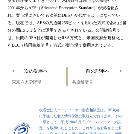
る実績が多く出てきたので、米国政府は新たな公募を行い、
2001年からAES（Advanced Encryption Standard）が規格化さ
れ、実市場においても次第にDESと交代するようになってい
る。現在では、AESの共通鍵256ビットを用いた方式であれば当
分の間はほぼ安全に運用できるとされている。公開鍵暗号で
は、民間のRSA社が開発したRSA方式と、米国政府が規格化し
たECC（楕円曲線暗号）方式が実市場で併用されている。
投
次
過
< 次の記事へ
前の記事へ >
稿
の
去
東京六大学野球
共通鍵暗号
ナ
投
の
ビ
稿
投
ゲ
稿
税理士法人エーティーオー財産相談室は、JIS規格
ー
に準拠した個人情報保護に取組んでおります。その
シ
一環として、平成19年1月「プライバシーマーク設
定」を取得いたしました。これからもお客さまに安
ョ