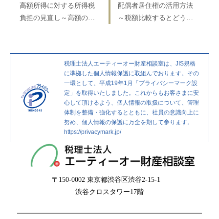
稿
の
去
高額所得に対する所得税
配偶者居住権の活用方法
ナ
投
の
負担の見直し～高額の不
～税額比較するとどうな
ビ
稿
投
動産譲渡の際は注意しよ
るか！？～
ゲ
稿
う～
ー
税理士法人エーティーオー財産相談室は、JIS規格
シ
に準拠した個人情報保護に取組んでおります。その
ョ
一環として、平成19年1月「プライバシーマーク設
定」を取得いたしました。これからもお客さまに安
ン
心して頂けるよう、個人情報の取扱について、管理
体制を整備・強化するとともに、社員の意識向上に
努め、個人情報の保護に万全を期して参ります。
https://privacymark.jp/
〒150-0002
東京都渋谷区渋谷2-15-1
渋谷クロスタワー17階