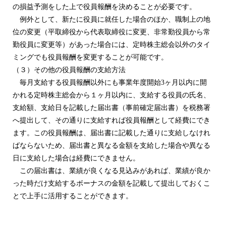
の損益予測をした上で役員報酬を決めることが必要です。
例外として、新たに役員に就任した場合のほか、職制上の地
位の変更（平取締役から代表取締役に変更、非常勤役員から常
勤役員に変更等）があった場合には、定時株主総会以外のタイ
ミングでも役員報酬を変更することが可能です。
（３）その他の役員報酬の支給方法
毎月支給する役員報酬以外にも事業年度開始3ヶ月以内に開
かれる定時株主総会から１ヶ月以内に、支給する役員の氏名、
支給額、支給日を記載した届出書（事前確定届出書）を税務署
へ提出して、その通りに支給すれば役員報酬として経費にでき
ます。この役員報酬は、届出書に記載した通りに支給しなけれ
ばならないため、届出書と異なる金額を支給した場合や異なる
日に支給した場合は経費にできません。
この届出書は、業績が良くなる見込みがあれば、業績が良か
った時だけ支給するボーナスの金額を記載して提出しておくこ
とで上手に活用することができます。