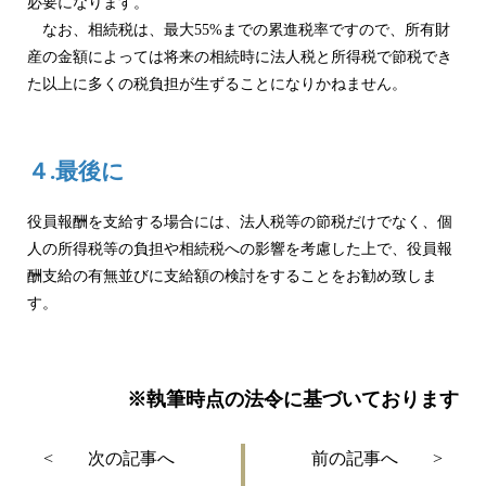
必要になります。
なお、相続税は、最大55%までの累進税率ですので、所有財
産の金額によっては将来の相続時に法人税と所得税で節税でき
た以上に多くの税負担が生ずることになりかねません。
４.最後に
役員報酬を支給する場合には、法人税等の節税だけでなく、個
人の所得税等の負担や相続税への影響を考慮した上で、役員報
酬支給の有無並びに支給額の検討をすることをお勧め致しま
す。
※執筆時点の法令に基づいております
投
次
過
< 次の記事へ
前の記事へ >