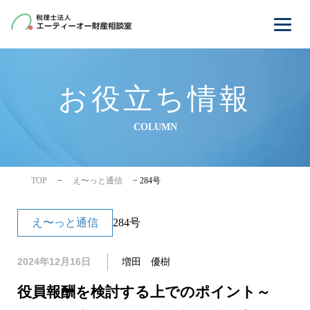
お役立ち情報
COLUMN
TOP
−
え〜っと通信
−
284号
え〜っと通信
284号
2024年12月16日
増田 優樹
役員報酬を検討する上でのポイント～